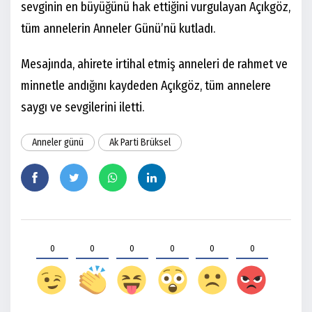
sevginin en büyüğünü hak ettiğini vurgulayan Açıkgöz,
tüm annelerin Anneler Günü’nü kutladı.
Mesajında, ahirete irtihal etmiş anneleri de rahmet ve
minnetle andığını kaydeden Açıkgöz, tüm annelere
saygı ve sevgilerini iletti.
Anneler günü
Ak Parti Brüksel
0
0
0
0
0
0