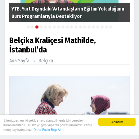
 ev
YTB, Yurt Dışındaki Vatandaşların Eğitim Yolculuğunu
Cum
Burs Programlarıyla Destekliyor
tim
Belçika Kraliçesi Mathilde,
İstanbul’da
Ana Sayfa
Belçi̇ka
Sitemizden en iyi şekilde faydalanabilmeniz için çerezler
Anladım
kullanılmaktadır. Bu siteye giriş yaparak çerez kullanımını kabul
etmiş sayılıyorsunuz.
Daha Fazla Bilgi Al