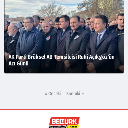
AK Parti Brüksel AB Temsilcisi Ruhi Açıkgöz’ün
Acı Günü
« Önceki
Sonraki »