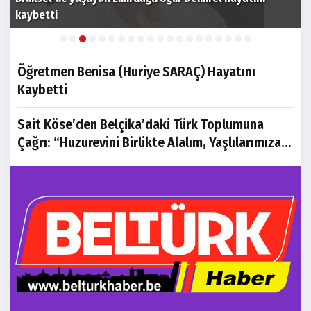
Küçük Yürekler Derneği’nden Kurban Kampanyası
N
Öğretmen Benisa (Huriye SARAÇ) Hayatını
Kaybetti
Sait Köse’den Belçika’daki Türk Toplumuna
Çağrı: “Huzurevini Birlikte Alalım, Yaşlılarımıza
Sahip Çıkalım”