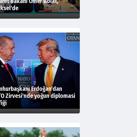
aret Bakanı Ömer Bolat,
ksel'de
mhurbaşkanı Erdoğan'dan
O Zirvesi'nde yoğun diplomasi
fiği