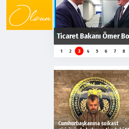
FETÖ'nün darbe girişimi
1
2
3
4
5
6
7
8
Cumhurbaşkanına suikast