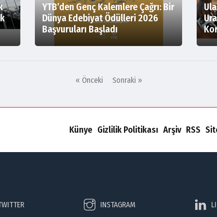
k
YTB’den Genç Kalemlere Çağrı: Bir
Ula
ik
Dünya Edebiyat Ödülleri 2026
Ura
Başvuruları Başladı
Kor
« Önceki
Sonraki »
Künye
Gizlilik Politikası
Arşiv
RSS
Si
TWITTER
INSTAGRAM
L