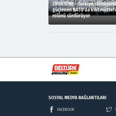
ZİRVESİ'NE - Türkiye, dönüşere
güçlenen NATO'da kilit müttef
rolünü sürdürüyor
SOSYAL MEDYA BAĞLANTILARI
FACEBOOK