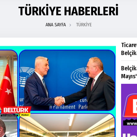
TÜRKİYE HABERLERİ
ANA SAYFA
TÜRKİYE
Ticare
Belçik
Belçik
Mayıs'
Türkiy