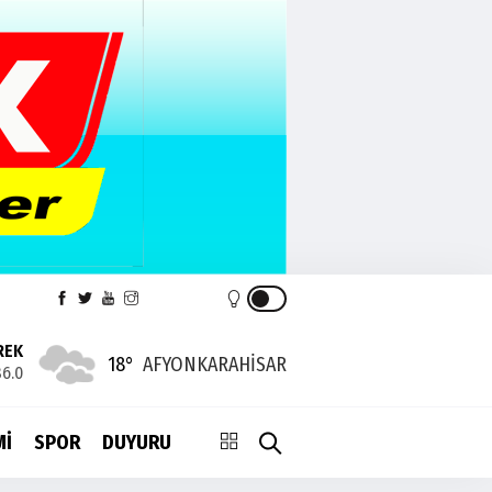
REK
18°
AFYONKARAHISAR
6.0
Mİ
SPOR
DUYURU