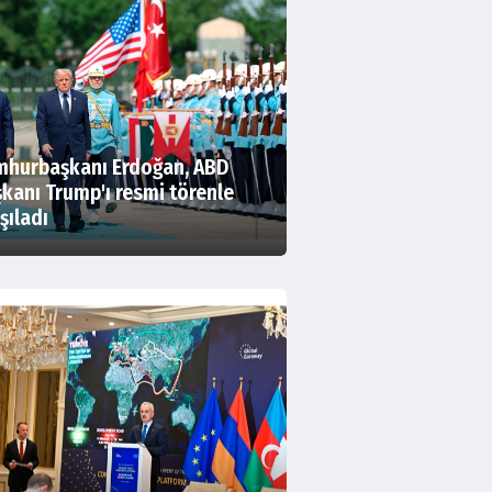
hurbaşkanı Erdoğan, ABD
kanı Trump'ı resmi törenle
şıladı