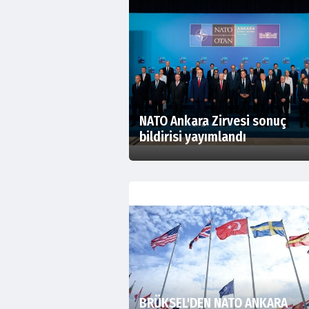
NATO Ankara Zirvesi sonuç
bildirisi yayımlandı
BRÜKSEL'DEN NATO ANKARA