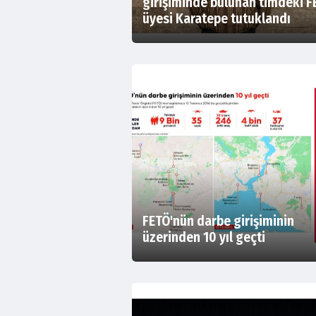
girişiminde bulunan timdeki F
üyesi Karatepe tutuklandı
FETÖ'nün darbe girişiminin
üzerinden 10 yıl geçti