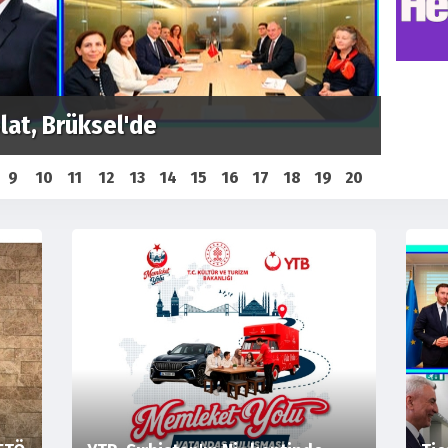
nin üzerinden 10 yıl geçti
YTB G
9
10
11
12
13
14
15
16
17
18
19
20