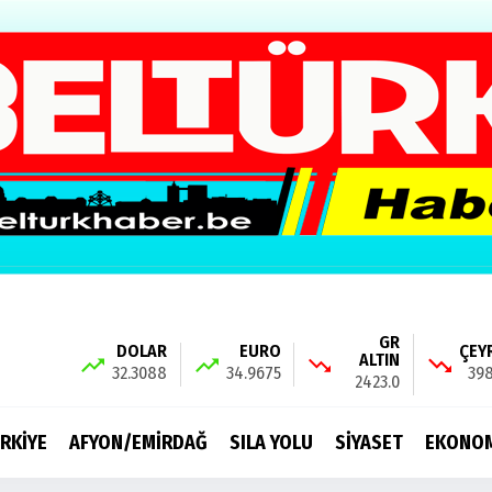
GR
DOLAR
EURO
ÇEY
ALTIN
32.3088
34.9675
398
2423.0
RKİYE
AFYON/EMİRDAĞ
SILA YOLU
SİYASET
EKONO