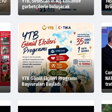
ETÖ
YTB, Sırbistan'ın Niş kentinde
Tic
gurbetçilerle buluşacak
Brü
Cu
YTB Gönül Elçileri Programı
NAT
Başvuruları Başladı
tra