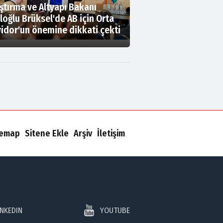
ştırma ve Altyapı Bakanı
loğlu Brüksel'de AB için Orta
idor'un önemine dikkati çekti
temap
Sitene Ekle
Arşiv
İletişim
INKEDIN
YOUTUBE