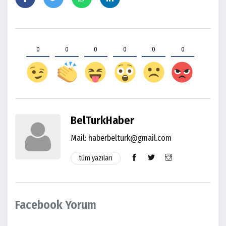
0
0
0
0
0
0
BelTurkHaber
Mail:
haberbelturk@gmail.com
tüm yazıları
Facebook Yorum