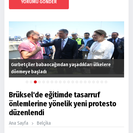
YORUMU GÖNDER
Gurbetçiler babaocağından yaşadıkları ülkelere
Hol
ştı
dönmeye başladı
sah
Brüksel'de eğitimde tasarruf
önlemlerine yönelik yeni protesto
düzenlendi
Ana Sayfa
Belçi̇ka