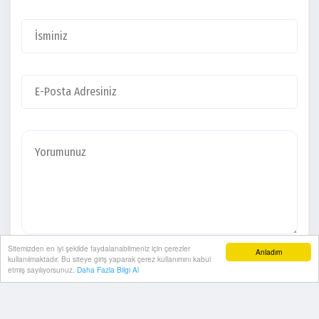
Sitemizden en iyi şekilde faydalanabilmeniz için çerezler
Anladım
kullanılmaktadır. Bu siteye giriş yaparak çerez kullanımını kabul
etmiş sayılıyorsunuz.
Daha Fazla Bilgi Al
YORUMU GÖNDER