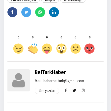
0
0
0
0
0
0
BelTurkHaber
Mail: haberbelturk@gmail.com
tüm yazıları