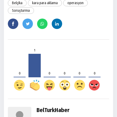
Belçika
kara para aklama
operasyon
Soruşturma
1
0
0
0
0
0
BelTurkHaber