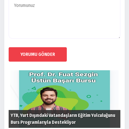
YORUMU GÖNDER
 ev
YTB, Yurt Dışındaki Vatandaşların Eğitim Yolculuğunu
Cum
Burs Programlarıyla Destekliyor
tim