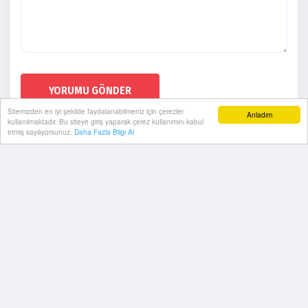
YORUMU GÖNDER
Sitemizden en iyi şekilde faydalanabilmeniz için çerezler
Anladım
kullanılmaktadır. Bu siteye giriş yaparak çerez kullanımını kabul
etmiş sayılıyorsunuz.
Daha Fazla Bilgi Al
Künye
Gizlilik Politikası
Arşiv
RSS
Sitemap
Sitene Ekle
Arşiv
İletişim
BelTurkHaber2019 | Yazılım:
Onemsoft