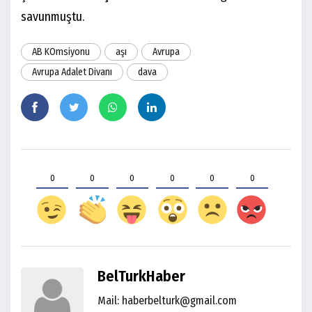
savunmuştu.
AB KOmsiyonu
aşı
Avrupa
Avrupa Adalet Divanı
dava
0
0
0
0
0
0
BelTurkHaber
Mail: haberbelturk@gmail.com