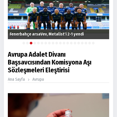
Emi
Fenerbahçe arsaVev, Metalist'i 2-1 yendi
bek
Avrupa Adalet Divanı
Başsavcısından Komisyona Aşı
Sözleşmeleri Eleştirisi
Ana Sayfa
Avrupa