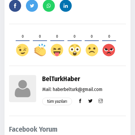
0
0
0
0
0
0
BelTurkHaber
Mail: haberbelturk@gmail.com
tüm yazıları
Facebook Yorum