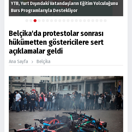
 ev
YTB, Yurt Dışındaki Vatandaşların Eğitim Yolculuğunu
Cum
Burs Programlarıyla Destekliyor
tim
Belçika'da protestolar sonrası
hükümetten göstericilere sert
açıklamalar geldi
Ana Sayfa
Belçi̇ka