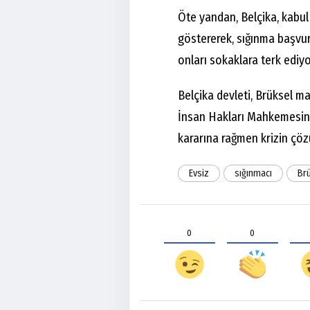
Öte yandan, Belçika, kabul
göstererek, sığınma başvur
onları sokaklara terk ediyo
Belçika devleti, Brüksel 
İnsan Hakları Mahkemesinin
kararına rağmen krizin çöz
Evsiz
sığınmacı
Br
0
0