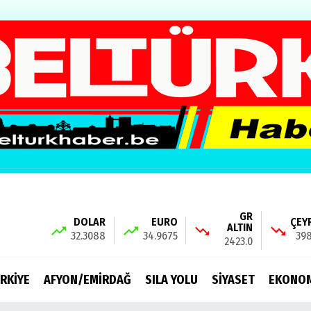
GR
DOLAR
EURO
ÇEY
ALTIN
32.3088
34.9675
398
2423.0
RKİYE
AFYON/EMİRDAĞ
SILA YOLU
SİYASET
EKONO