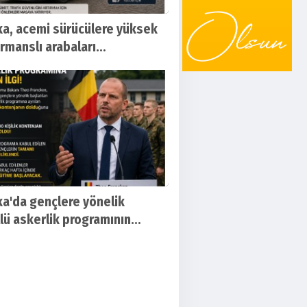
ka, acemi sürücülere yüksek
rmanslı arabaları
lamayı değerlendiriyor
ka'da gençlere yönelik
lü askerlik programının
njanı doldu