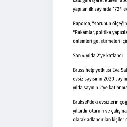
kaldığına işaret edilen rapo
yapılan ilk sayımda 1724 ev
Raporda, "sorunun ölçeğinin
"Rakamlar, politika yapıcıla
önlemleri geliştirmeleri içi
Son 4 yılda 2'ye katlandı
Bruss'help yetkilisi Eva S
evsiz sayısının 2020 sayımı
yılda sayının 2'ye katlanmas
Brüksel'deki evsizlerin ço
yıllardır oturum ve çalışma
olarak adlandırılan kişiler 