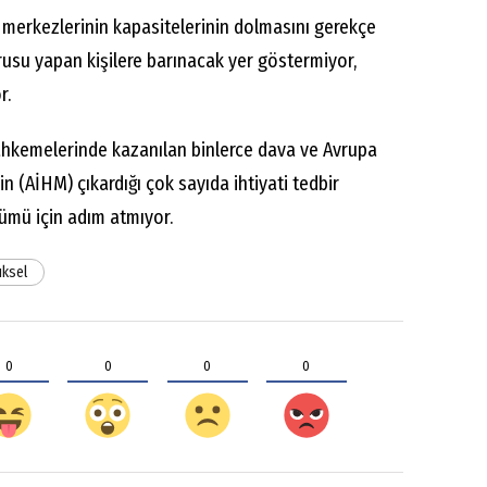
 merkezlerinin kapasitelerinin dolmasını gerekçe
usu yapan kişilere barınacak yer göstermiyor,
r.
mahkemelerinde kazanılan binlerce dava ve Avrupa
 (AİHM) çıkardığı çok sayıda ihtiyati tedbir
ümü için adım atmıyor.
üksel
0
0
0
0