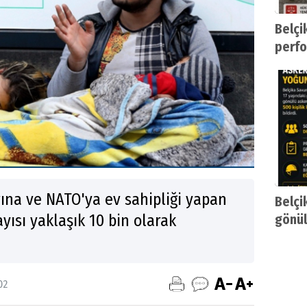
Belçi
perfo
yasak
ına ve NATO'ya ev sahipliği yapan
Belçi
yısı yaklaşık 10 bin olarak
gönül
konte
02