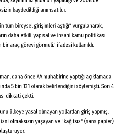
rda, sayımın iki yılda bir yapıldığı ve 2008'de
sizin kaydedildiği anımsatıldı.
 tüm bireysel girişimleri aştığı" vurgulanarak,
rın daha etkili, yapısal ve insani kamu politikası
n bir araç görevi görmeli." ifadesi kullanıldı.
alman, daha önce AA muhabirine yaptığı açıklamada,
nda 5 bin 131 olarak belirlendiğini söylemişti. Son 4
ı dikkati çekti.
ğunu ülkeye yasal olmayan yollardan giriş yapmış,
 izni olmaksızın yaşayan ve "kağıtsız" (sans papier)
oluşturuyor.