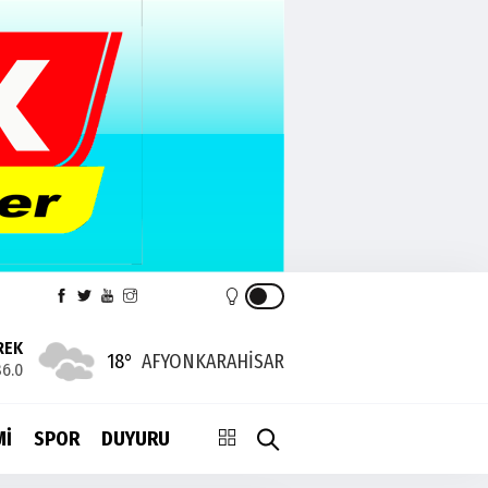
REK
18°
AFYONKARAHISAR
6.0
Mİ
SPOR
DUYURU