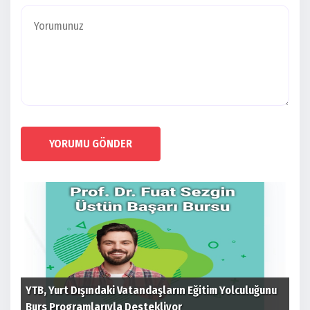
YORUMU GÖNDER
 ev
YTB, Yurt Dışındaki Vatandaşların Eğitim Yolculuğunu
Cum
Burs Programlarıyla Destekliyor
tim