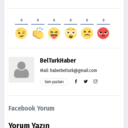
0
0
0
0
0
0
BelTurkHaber
Mail: haberbelturk@gmail.com
tüm yazıları
Facebook Yorum
Yorum Yazın