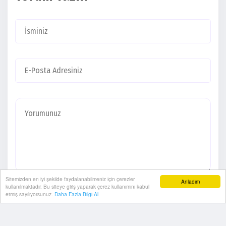
Sitemizden en iyi şekilde faydalanabilmeniz için çerezler
Anladım
kullanılmaktadır. Bu siteye giriş yaparak çerez kullanımını kabul
etmiş sayılıyorsunuz.
Daha Fazla Bilgi Al
YORUMU GÖNDER