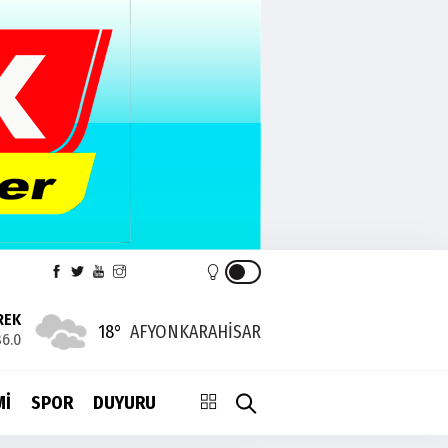
REK
18°
AFYONKARAHISAR
6.0
Mİ
SPOR
DUYURU