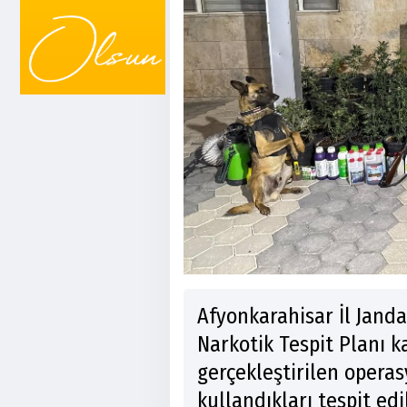
Afyonkarahisar İl Jand
Narkotik Tespit Planı 
gerçekleştirilen opera
kullandıkları tespit edi