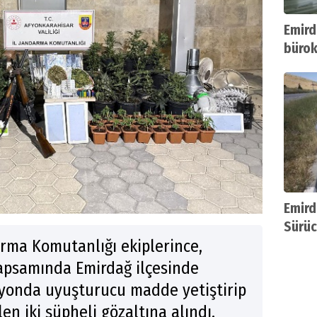
Emird
bürok
süresi
Emird
Sürüc
arma Komutanlığı ekiplerince,
kapsamında Emirdağ ilçesinde
syonda uyuşturucu madde yetiştirip
len iki şüpheli gözaltına alındı.