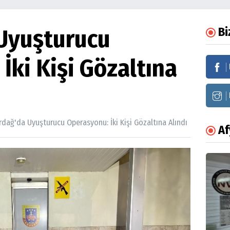
Uyuşturucu
Bi
İki Kişi Gözaltına
rdağ'da Uyuşturucu Operasyonu: İki Kişi Gözaltına Alındı
A