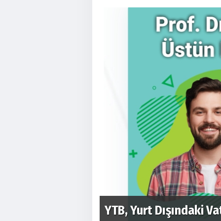
piyonası'na ev
YTB, Yurt Dışındaki V