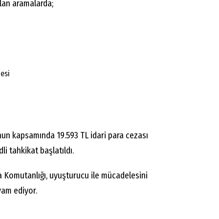
ılan aramalarda;
esi
anun kapsamında 19.593 TL idari para cezası
li tahkikat başlatıldı.
a Komutanlığı, uyuşturucu ile mücadelesini
vam ediyor.