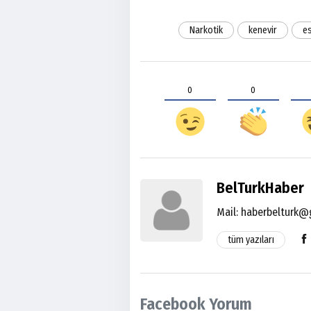
Narkotik
kenevir
e
0
0
BelTurkHaber
Mail:
haberbelturk@
tüm yazıları
Facebook Yorum