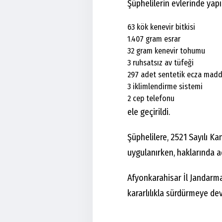
Şüphelilerin evlerinde yap
63 kök kenevir bitkisi
1.407 gram esrar
32 gram kenevir tohumu
3 ruhsatsız av tüfeği
297 adet sentetik ecza madd
3 iklimlendirme sistemi
2 cep telefonu
ele geçirildi.
Şüphelilere, 2521 Sayılı K
uygulanırken, haklarında ad
Afyonkarahisar İl Jandarm
kararlılıkla sürdürmeye de