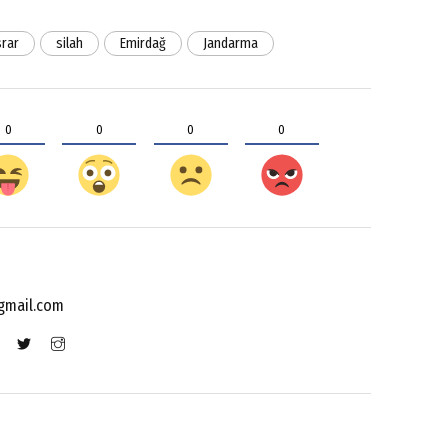
srar
silah
Emirdağ
Jandarma
0
0
0
0
gmail.com