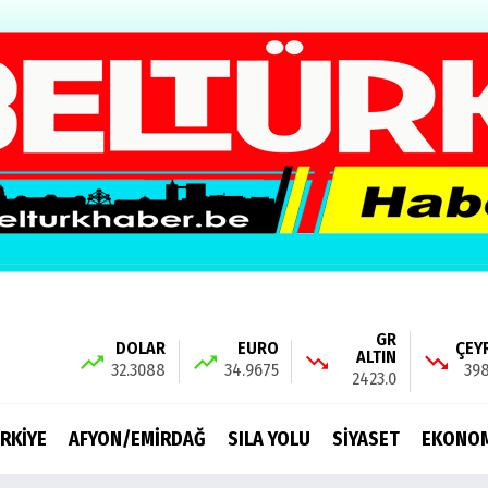
GR
DOLAR
EURO
ÇEY
ALTIN
32.3088
34.9675
398
2423.0
RKİYE
AFYON/EMİRDAĞ
SILA YOLU
SİYASET
EKONO