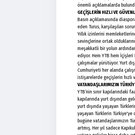
önemli açıklamalarda bulund
GEÇİŞLERİN HIZLI VE GÜVE
Basın açıklamasında diaspora i
eden Turus, karşılaşılan soru
Yıllık izinlerini memleketler
sevinçlerine ortak oldukların
meşakkatli bir yolun ardından
ediyor. Hem YTB hem İçişleri
çalışmalar yürütüyor. Yurt d
Cumhuriyeti her alanda çalışm
istişarelerde geçişlerin hızlı
VATANDAŞLARIMIZIN TÜRKİYE
YTB’nin sınır kapılarındaki fa
kapılarında yurt dışından gele
yurt dışında yaşayan Türklerin
yaşayan Türklerin Türkiye'ye 
bugüne vatandaşlarımızın Tür
artmış. Her yıl sadece Kapıkul