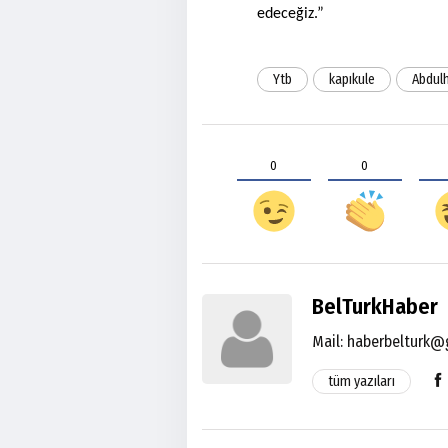
edeceğiz.”
Ytb
kapıkule
Abdulh
0
0
BelTurkHaber
Mail:
haberbelturk@
tüm yazıları