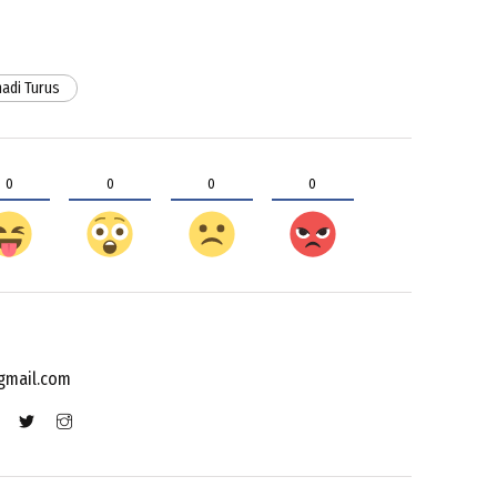
adi Turus
0
0
0
0
gmail.com