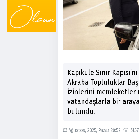
Kapıkule Sınır Kapısı’nı
Akraba Topluluklar Başk
izinlerini memleketleri
vatandaşlarla bir aray
bulundu.
03 Ağustos, 2025, Pazar 20:52
5157