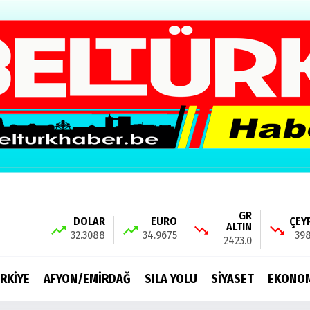
GR
DOLAR
EURO
ÇEY
ALTIN
32.3088
34.9675
398
2423.0
RKİYE
AFYON/EMİRDAĞ
SILA YOLU
SİYASET
EKONO