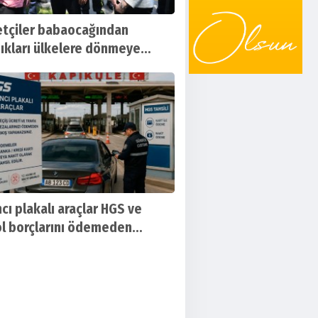
tçiler babaocağından
ıkları ülkelere dönmeye
dı
cı plakalı araçlar HGS ve
l borçlarını ödemeden
ye'den çıkamayacak