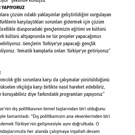
tıyor” şeklinde konuştu.
 YAPIYORUZ
nlara çözüm odaklı yaklaşımlar geliştirildiğini vurgulayan
Türklerin karşılaştıkları sorunları gidermek için çözüm
Özellikle diasporadaki gençlerimizin eğitimi ve kültürü
ürk kültürü altyapısında ne tür projeler yapacağımızı
elirliyoruz. Gençlerin Türkiye'ye yapacağı gençlik
liyoruz. Tematik kamplarla onları Türkiye'ye getiriyoruz”
R
yrımcılık gibi sorunlara karşı da çalışmalar yürütüldüğünü
selen ırkçılığa karşı birlikte nasıl hareket edebiliriz,
te koruyabiliriz diye farkındalık programları yapıyoruz”
ye’nin dış politikasının temel taşlarından biri olduğunu
öyle tamamladı: “Dış politikamızın ana eksenlerinden biri
 demek Türkiye'nin gelişmesiyle aynı doğrultuda. O
tandaşlarımızla her alanda çalışmaya inşallah devam