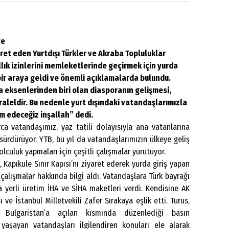
ye
aret eden Yurtdışı Türkler ve Akraba Topluluklar
llık izinlerini memleketlerinde geçirmek için yurda
bir araya geldi ve önemli açıklamalarda bulundu.
na eksenlerinden biri olan diasporanın gelişmesi,
raleldir. Bu nedenle yurt dışındaki vatandaşlarımızla
 edeceğiz inşallah” dedi.
ca vatandaşımız, yaz tatili dolayısıyla ana vatanlarına
sürdürüyor. YTB, bu yıl da vatandaşlarımızın ülkeye geliş
olculuk yapmaları için çeşitli çalışmalar yürütüyor.
Kapıkule Sınır Kapısı’nı ziyaret ederek yurda giriş yapan
çalışmalar hakkında bilgi aldı. Vatandaşlara Türk bayrağı
 yerli üretim İHA ve SİHA maketleri verdi. Kendisine AK
 ve İstanbul Milletvekili Zafer Sırakaya eşlik etti. Turus,
n Bulgaristan’a açılan kısmında düzenlediği basın
 yaşayan vatandaşları ilgilendiren konuları ele alarak