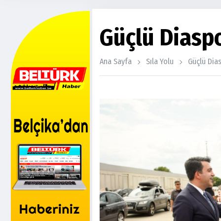
Güçlü Diasp
Ana Sayfa
Sıla Yolu
Güçlü Dia