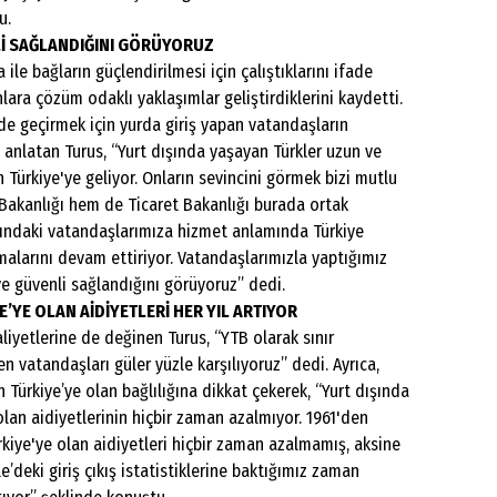
u.
NLİ SAĞLANDIĞINI GÖRÜYORUZ
le bağların güçlendirilmesi için çalıştıklarını ifade
nlara çözüm odaklı yaklaşımlar geliştirdiklerini kaydetti.
inde geçirmek için yurda giriş yapan vatandaşların
ı anlatan Turus, “Yurt dışında yaşayan Türkler uzun ve
 Türkiye'ye geliyor. Onların sevincini görmek bizi mutlu
 Bakanlığı hem de Ticaret Bakanlığı burada ortak
ışındaki vatandaşlarımıza hizmet anlamında Türkiye
alarını devam ettiriyor. Vatandaşlarımızla yaptığımız
 ve güvenli sağlandığını görüyoruz” dedi.
’YE OLAN AİDİYETLERİ HER YIL ARTIYOR
aliyetlerine de değinen Turus, “YTB olarak sınır
n vatandaşları güler yüzle karşılıyoruz” dedi. Ayrıca,
 Türkiye’ye olan bağlılığına dikkat çekerek, “Yurt dışında
olan aidiyetlerinin hiçbir zaman azalmıyor. 1961'den
kiye'ye olan aidiyetleri hiçbir zaman azalmamış, aksine
e’deki giriş çıkış istatistiklerine baktığımız zaman