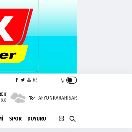
REK
18°
AFYONKARAHISAR
6.0
Mİ
SPOR
DUYURU