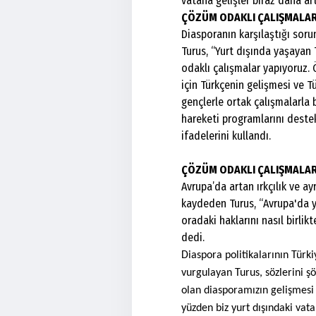
vatana gelişler biraz daha ar
ÇÖZÜM ODAKLI ÇALIŞMALAR
Diasporanın karşılaştığı soru
Turus, “Yurt dışında yaşayan 
odaklı çalışmalar yapıyoruz. 
için Türkçenin gelişmesi ve T
gençlerle ortak çalışmalarla b
hareketi programlarını destek
ifadelerini kullandı.
ÇÖZÜM ODAKLI ÇALIŞMALA
Avrupa’da artan ırkçılık ve a
kaydeden Turus, “Avrupa'da yük
oradaki haklarını nasıl birlik
dedi.
Diaspora politikalarının Türki
vurgulayan Turus, sözlerini ş
olan diasporamızın gelişmesi
yüzden biz yurt dışındaki va