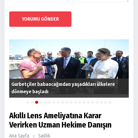
YORUMU GÖNDER
Gurbetçiler babaocağından yaşadıkları ülkelere
Hol
ştı
dönmeye başladı
sah
Akıllı Lens Ameliyatına Karar
Verirken Uzman Hekime Danışın
Ana Sayfa
Sağlik