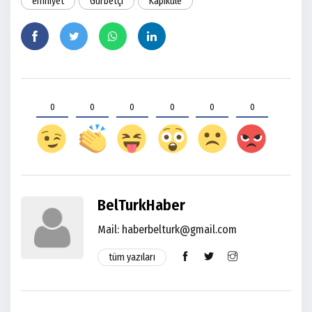
emniyet
Gurbetçi
Kapıkule
0
0
0
0
0
0
BelTurkHaber
Mail:
haberbelturk@gmail.com
tüm yazıları