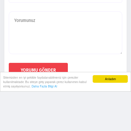
YORUMU GÖNDER
Sitemizden en iyi şekilde faydalanabilmeniz için çerezler
Anladım
kullanılmaktadır. Bu siteye giriş yaparak çerez kullanımını kabul
etmiş sayılıyorsunuz.
Daha Fazla Bilgi Al
Künye
Gizlilik Politikası
Arşiv
RSS
Sitemap