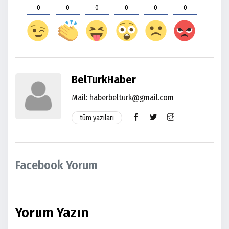
0
0
0
0
0
0
BelTurkHaber
Mail:
haberbelturk@gmail.com
tüm yazıları
Facebook Yorum
Yorum Yazın