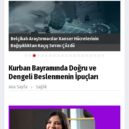
Belçika, acemi sürücülere yüksek performanslı
arabaları yasaklamayı değerlendiriyor
Fen
Kurban Bayramında Doğru ve
Dengeli Beslenmenin İpuçları
Ana Sayfa
Sağlik