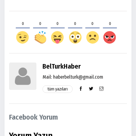
0
0
0
0
0
0
BelTurkHaber
Mail: haberbelturk@gmail.com
tüm yazıları
Facebook Yorum
Yorum Yazın