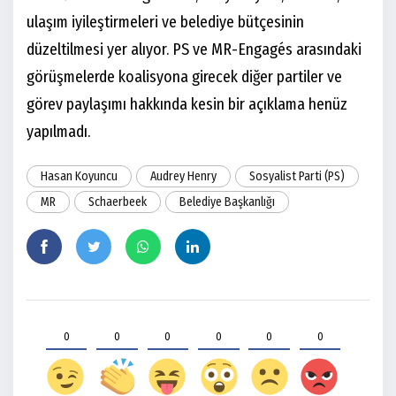
ulaşım iyileştirmeleri ve belediye bütçesinin
düzeltilmesi yer alıyor. PS ve MR-Engagés arasındaki
görüşmelerde koalisyona girecek diğer partiler ve
görev paylaşımı hakkında kesin bir açıklama henüz
yapılmadı.
Hasan Koyuncu
Audrey Henry
Sosyalist Parti (PS)
MR
Schaerbeek
Belediye Başkanlığı
0
0
0
0
0
0