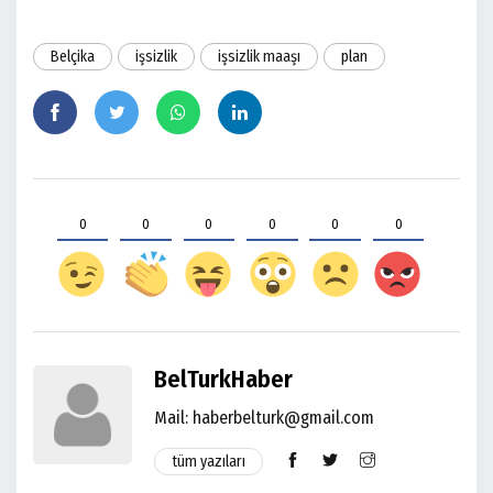
Belçika
işsizlik
işsizlik maaşı
plan
0
0
0
0
0
0
BelTurkHaber
Mail: haberbelturk@gmail.com
tüm yazıları