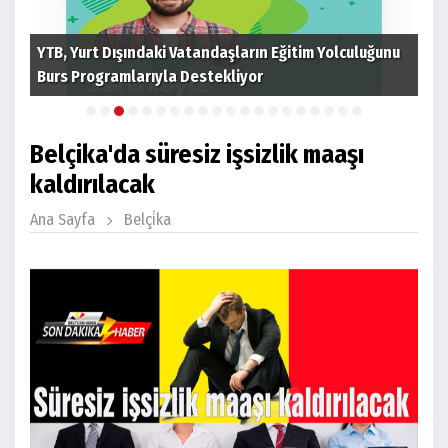
 ev
YTB, Yurt Dışındaki Vatandaşların Eğitim Yolculuğunu
Cum
Burs Programlarıyla Destekliyor
tim
Belçika'da süresiz işsizlik maaşı
kaldırılacak
Ana Sayfa
Belçi̇ka