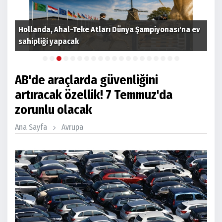
Hollanda, Ahal-Teke Atları Dünya Şampiyonası'na ev
YTB
sahipliği yapacak
Bur
AB'de araçlarda güvenliğini
artıracak özellik! 7 Temmuz'da
zorunlu olacak
Ana Sayfa
Avrupa