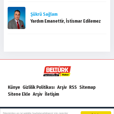
Şükrü Sağlam
Yardım Emanettir, İstismar Edilemez
Sait Özdemir
İnsan acıyı hep aklında tutar
Derya Soysal
Avrasya’nın Kalbinde Bir Dönüm
Künye
Gizlilik Politikası
Arşiv
RSS
Sitemap
Noktası
Sitene Ekle
Arşiv
İletişim
Esra YANIK
BelTurkHaber2019 | Yazılım:
Onemsoft
Sitemizden en iyi şekilde faydalanabilmeniz için çerezler