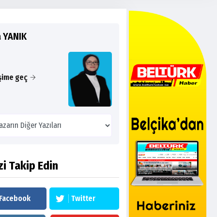
a YANIK
işime geç
zi Takip Edin
Facebook
Twitter