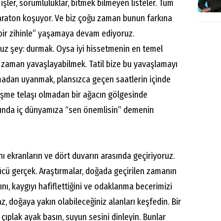
işler, sorumluluklar, bitmek bilmeyen listeler. Tüm
maraton koşuyor. Ve biz çoğu zaman bunun farkına
bir zihinle” yaşamaya devam ediyoruz.
uz şey: durmak. Oysa iyi hissetmenin en temel
n zaman yavaşlayabilmek. Tatil bize bu yavaşlamayı
lmadan uyanmak, plansızca geçen saatlerin içinde
işme telaşı olmadan bir ağacın gölgesinde
ında iç dünyamıza “sen önemlisin” demenin
ı ekranların ve dört duvarın arasında geçiriyoruz.
gücü gerçek. Araştırmalar, doğada geçirilen zamanın
ını, kaygıyı hafiflettiğini ve odaklanma becerimizi
az, doğaya yakın olabileceğiniz alanları keşfedin. Bir
çıplak ayak basın, suyun sesini dinleyin. Bunlar