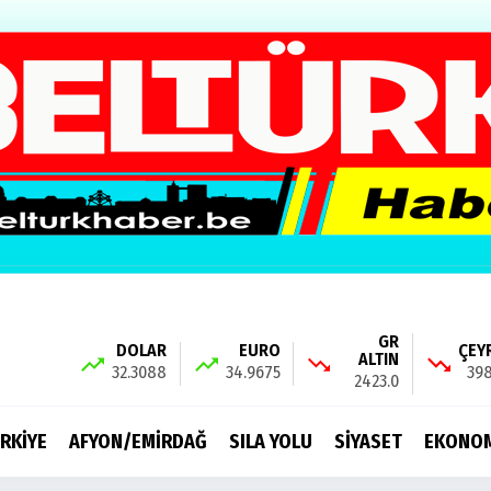
GR
DOLAR
EURO
ÇEY
ALTIN
32.3088
34.9675
398
2423.0
RKİYE
AFYON/EMİRDAĞ
SILA YOLU
SİYASET
EKONO