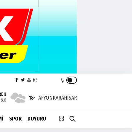
REK
18°
AFYONKARAHISAR
6.0
Mİ
SPOR
DUYURU