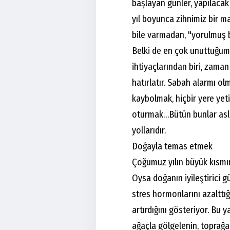
başlayan günler, yapılacak 
yıl boyunca zihnimiz bir 
bile varmadan, "yorulmuş 
Belki de en çok unuttuğum
ihtiyaçlarından biri, zama
hatırlatır. Sabah alarmı o
kaybolmak, hiçbir yere yet
oturmak…Bütün bunlar asl
yollarıdır.
Doğayla temas etmek
Çoğumuz yılın büyük kısmın
Oysa doğanın iyileştirici 
stres hormonlarını azalttığ
artırdığını gösteriyor. Bu y
ağaçla gölgelenin, toprağa 