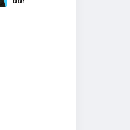
tutar
Serbest Kürsü
Brüksel Siyaseti ve
Türkler
Derya Soysal
Avrasya’nın Kalbinde Bir
Dönüm Noktası
Esra YANIK
Kendine İyi Gelmenin En
Güzel Hali: Yaz Tatili