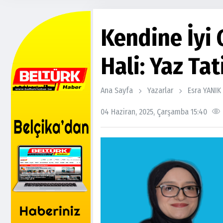
Kendine İyi
Hali: Yaz Tati
Ana Sayfa
Yazarlar
Esra YANIK
04 Haziran, 2025, Çarşamba 15:40