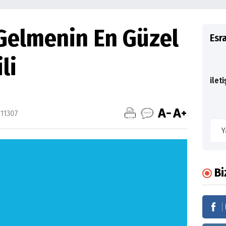
 Gelmenin En Güzel
Esr
li
ilet
11307
Bi