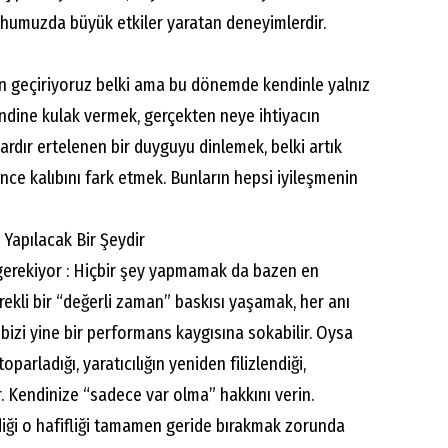
humuzda büyük etkiler yaratan deneyimlerdir.
an geçiriyoruz belki ama bu dönemde kendinle yalnız
ndine kulak vermek, gerçekten neye ihtiyacın
ardır ertelenen bir duyguyu dinlemek, belki artık
nce kalıbını fark etmek. Bunların hepsi iyileşmenin
Yapılacak Bir Şeydir
gerekiyor : Hiçbir şey yapmamak da bazen en
ürekli bir “değerli zaman” baskısı yaşamak, her anı
izi yine bir performans kaygısına sokabilir. Oysa
parladığı, yaratıcılığın yeniden filizlendiği,
 Kendinize “sadece var olma” hakkını verin.
rdiği o hafifliği tamamen geride bırakmak zorunda